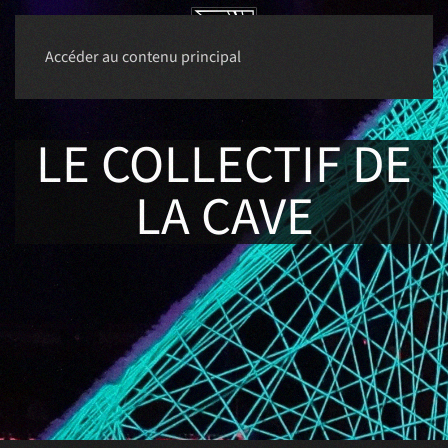
Accéder au contenu principal
LE
COLLECTIF
DE
LA CAVE